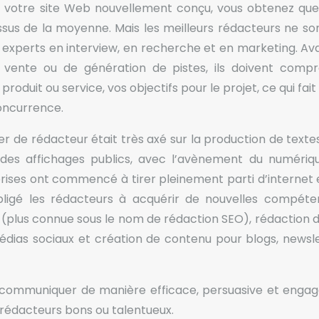
 votre site Web nouvellement conçu, vous obtenez que
us de la moyenne. Mais les meilleurs rédacteurs ne so
 experts en interview, en recherche et en marketing. Av
 vente ou de génération de pistes, ils doivent comp
oduit ou service, vos objectifs pour le projet, ce qui fait
concurrence.
er de rédacteur était très axé sur la production de texte
 des affichages publics, avec l’avènement du numériqu
rises ont commencé à tirer pleinement parti d’internet 
bligé les rédacteurs à acquérir de nouvelles compéte
(plus connue sous le nom de rédaction SEO), rédaction 
édias sociaux et création de contenu pour blogs, newsle
ui communiquer de manière efficace, persuasive et enga
 rédacteurs bons ou talentueux.