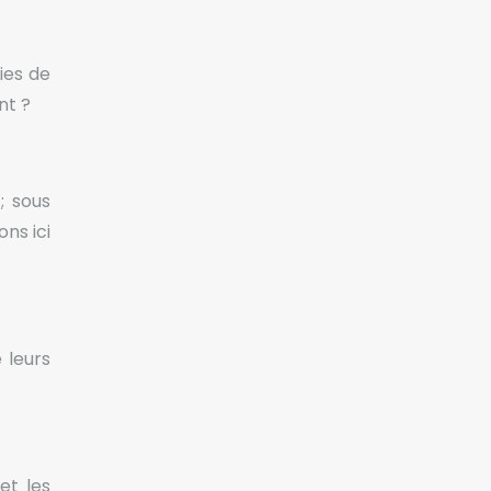
ies de
nt ?
; sous
ns ici
 leurs
et les