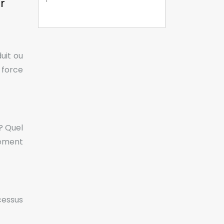
r
duit ou
 force
 ? Quel
uement
cessus