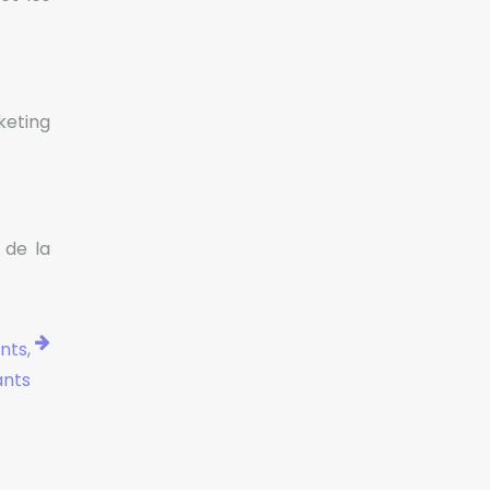
eting
 de la
nts,
ants