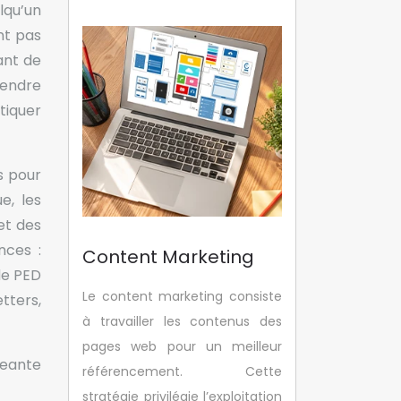
lqu’un
nt pas
ant de
rendre
 tiquer
s pour
e, les
et des
nces :
Content Marketing
de PED
Le content marketing consiste
tters,
à travailler les contenus des
pages web pour un meilleur
geante
référencement. Cette
stratégie privilégie l’exploitation