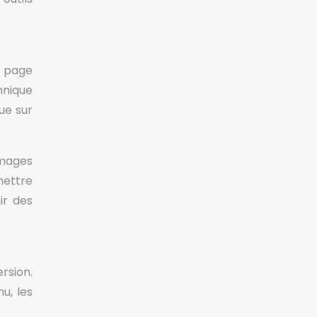
e page
hnique
ue sur
images
mettre
ir des
rsion.
u, les