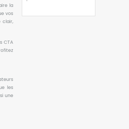
ire la
ue vos
clair,
es CTA
ofitez
ateurs
ue les
si une