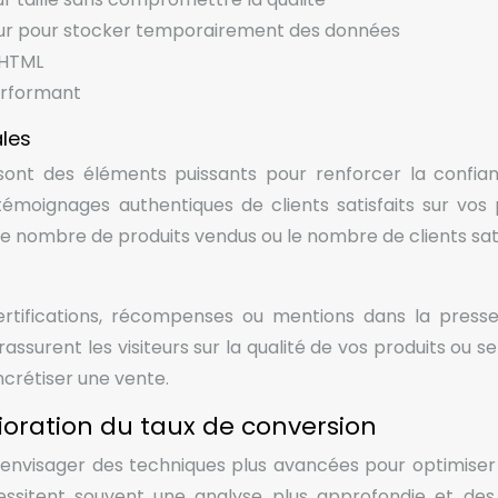
teur pour stocker temporairement des données
 HTML
erformant
ales
s sont des éléments puissants pour renforcer la confia
témoignages authentiques de clients satisfaits sur vos
 le nombre de produits vendus ou le nombre de clients sati
rtifications, récompenses ou mentions dans la press
assurent les visiteurs sur la qualité de vos produits ou s
ncrétiser une vente.
oration du taux de conversion
 envisager des techniques plus avancées pour optimiser
sitent souvent une analyse plus approfondie et des 