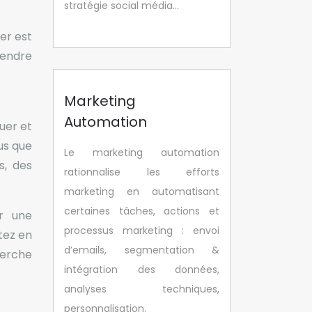
stratégie social média…
er est
rendre
Marketing
Automation
guer et
us que
Le marketing automation
s, des
rationnalise les efforts
marketing en automatisant
certaines tâches, actions et
er une
processus marketing : envoi
tez en
d’emails, segmentation &
herche
intégration des données,
analyses techniques,
personnalisation.