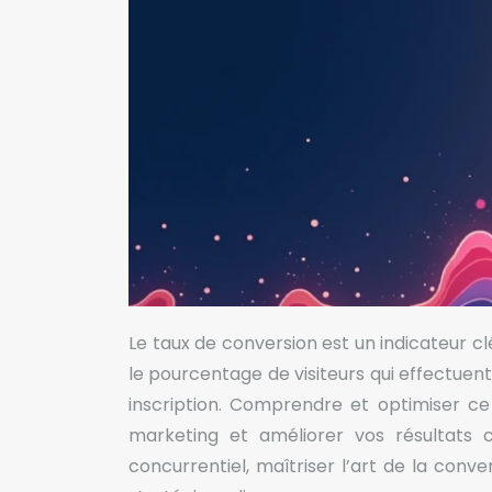
Le taux de conversion est un indicateur c
le pourcentage de visiteurs qui effectue
inscription. Comprendre et optimiser ce 
marketing et améliorer vos résultats
concurrentiel, maîtriser l’art de la conve