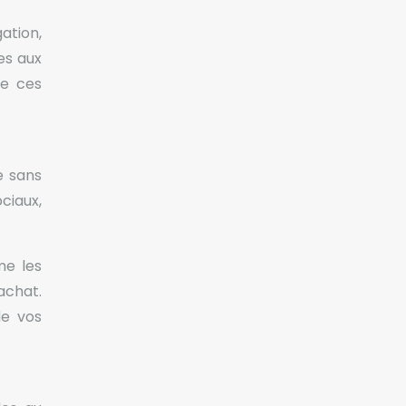
ation,
es aux
ce ces
e sans
ociaux,
me les
achat.
de vos