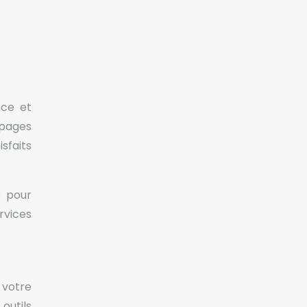
nce et
 pages
sfaits
e pour
ervices
 votre
outils