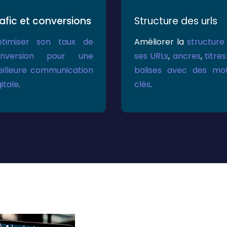
afic et conversions
Structure des urls
timiser son taux de
Améliorer la
structure
onversion pour une
ses URLs
,
ancres
,
titres
illeure communication
balises avec des mo
gitale
.
clés
.