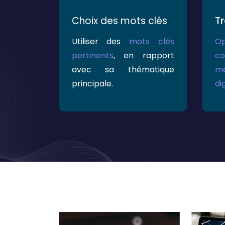
Choix des mots clés
Tr
Utiliser des
mots clés
Op
pertinents
, en rapport
c
avec sa thématique
me
principale.
di