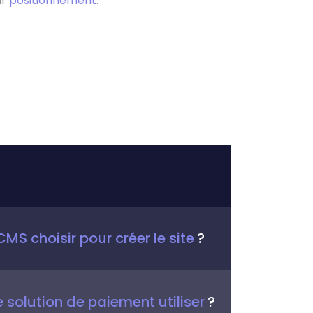
ur
positionnement
.
MS choisir pour créer le site
?
e solution de paiement utiliser
?