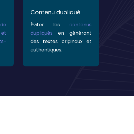
Contenu dupliqué
 de
Éviter les
contenus
 et
dupliqués
en générant
ts-
des textes originaux et
authentiques.