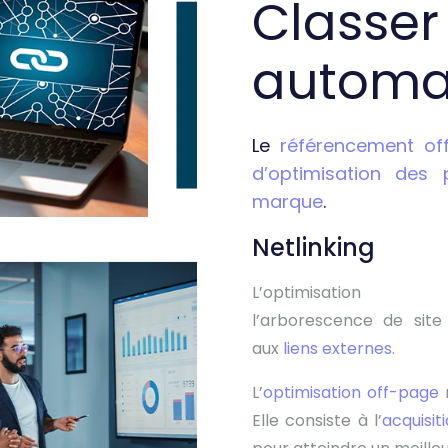
Classer 
automa
Le
référencement of
d’optimisation des
marque
.
Netlinking
L’optimisatio
l’arborescence de site
aux
liens externes
.
L’
optimisation off-page
r
Elle consiste à l’
acquisit